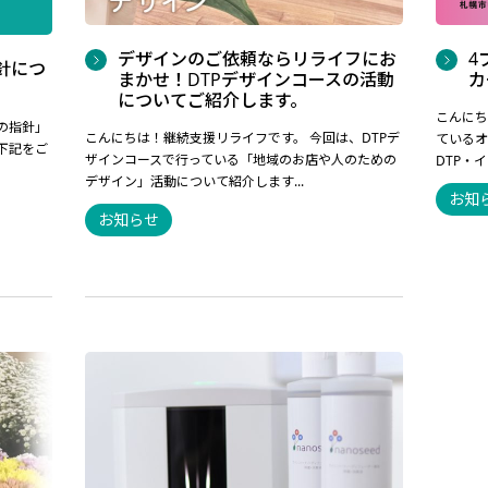
デザインのご依頼ならリライフにお
4
針につ
まかせ！DTPデザインコースの活動
カ
についてご紹介します。
こんにち
の指針」
こんにちは！継続支援リライフです。 今回は、DTPデ
ているオ
下記をご
ザインコースで行っている「地域のお店や人のための
DTP・
デザイン」活動について紹介します...
お知
お知らせ